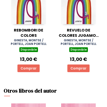
REBOMBORI DE
REVUELO DE
COLORS
COLORES JUGAMOS
A RESTAR COLORES
GINESTA, MONTSE /
GINESTA, MONTSE /
PORTELL, JOAN PORTELL
PORTELL, JOAN PORTELL
Disponible
Disponible
13,00 €
13,00 €
Comprar
Comprar
Otros libros del autor