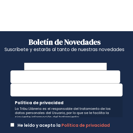
Boletín de Novedades
Suscríbete y estarás al tanto de nuestras novedades
Política de privacidad
La Tribu Llibreria es el responsable del tratamiento de los
datos personales del Usuario, por lo que se le facilita la
siguiente información del tratamiento:
Fin del tratamiento: mantener una relación de envío de
He leído y acepto la
Política de privacidad
comunicaciones y noticias sobre nuestros servicios y
productos a los usuarios que decidan suscribirse a nuestro