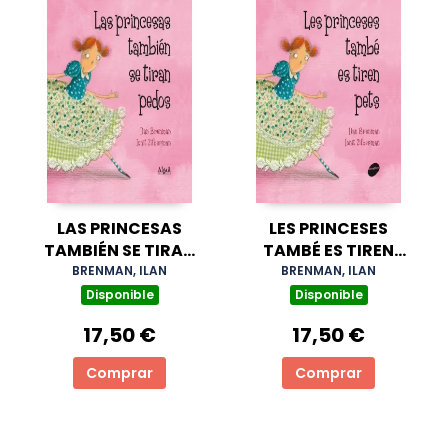
LAS PRINCESAS
LES PRINCESES
TAMBIÉN SE TIRAN
TAMBÉ ES TIREN
PEDOS
PETS
BRENMAN, ILAN
BRENMAN, ILAN
Disponible
Disponible
17,50 €
17,50 €
Comprar
Comprar