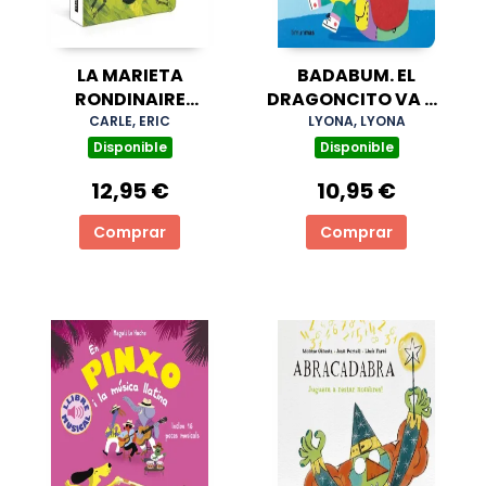
LA MARIETA
BADABUM. EL
RONDINAIRE
DRAGONCITO VA AL
(COL·LECCIÓ ERIC
COLE
CARLE, ERIC
LYONA, LYONA
CARLE)
Disponible
Disponible
12,95 €
10,95 €
Comprar
Comprar