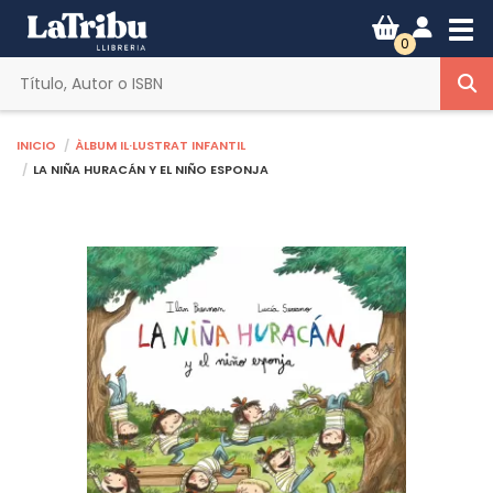
Tog
0
Inicio
Àlbum il·lustrat infantil
LA NIÑA HURACÁN Y EL NIÑO ESPONJA