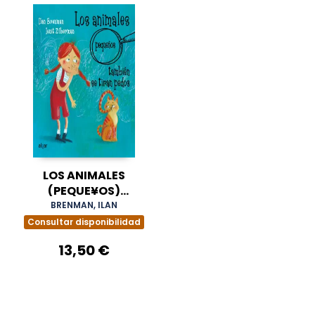
LOS ANIMALES
(PEQUE¥OS)
TAMBIEN SE TIRAN
BRENMAN, ILAN
PEDOS
Consultar disponibilidad
13,50 €