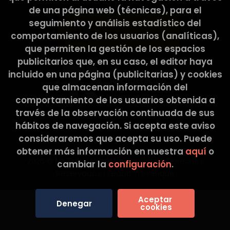
de una página web (técnicas), para el
seguimiento y análisis estadístico del
comportamiento de los usuarios (analíticas),
que permiten la gestión de los espacios
publicitarios que, en su caso, el editor haya
incluido en una página (publicitarias) y cookies
que almacenan información del
comportamiento de los usuarios obtenida a
través de la observación continuada de sus
hábitos de navegación. Si acepta este aviso
consideraremos que acepta su uso. Puede
obtener más información en nuestra
aquí
o
2026 ©
La Tribu Llibreria
. Todos los Derechos
cambiar la
configuración
.
Reservados |
Grupo Trevenque
Aceptar 
Denegar
cookies