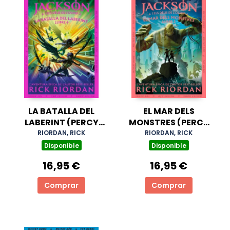
LA BATALLA DEL
EL MAR DELS
LABERINT (PERCY
MONSTRES (PERCY
JACKSON I ELS DÉUS
JACKSON I ELS DÉUS
RIORDAN, RICK
RIORDAN, RICK
DE L'OLIMP 4)
DE L'OLIMP 2)
Disponible
Disponible
16,95 €
16,95 €
Comprar
Comprar