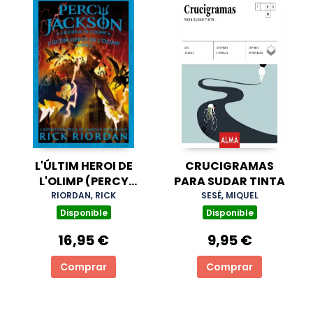
L'ÚLTIM HEROI DE
CRUCIGRAMAS
L'OLIMP (PERCY
PARA SUDAR TINTA
JACKSON I ELS DÉUS
RIORDAN, RICK
SESÉ, MIQUEL
DE L'OLIMP 5)
Disponible
Disponible
16,95 €
9,95 €
Comprar
Comprar