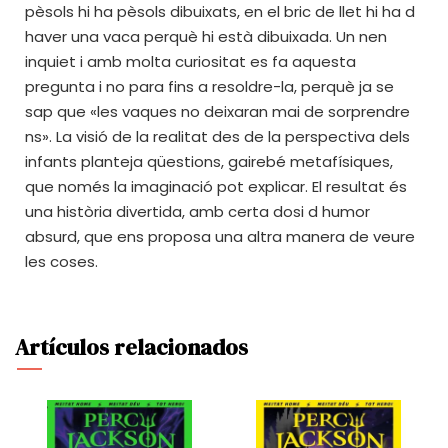
pèsols hi ha pèsols dibuixats, en el bric de llet hi ha d
haver una vaca perquè hi està dibuixada. Un nen
inquiet i amb molta curiositat es fa aquesta
pregunta i no para fins a resoldre-la, perquè ja se
sap que «les vaques no deixaran mai de sorprendre
ns». La visió de la realitat des de la perspectiva dels
infants planteja qüestions, gairebé metafísiques,
que només la imaginació pot explicar. El resultat és
una història divertida, amb certa dosi d humor
absurd, que ens proposa una altra manera de veure
les coses.
Artículos relacionados