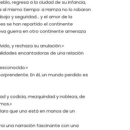
blo, regresa a la ciudad de su infancia,
a al mismo tiempo: a Hamza no lo robaron
ajo y seguridad... y el amor de la
es se han repartido el continente
ueva guerra en otro continente amenaza
vido, y rechaza su anulación.»
cualidades encantadoras de una relación
desconocido.»
orprendente. En él, un mundo perdido es
ad y codicia, mezquindad y nobleza, de
smos.»
á claro que uno está en manos de un
bina una narración fascinante con una