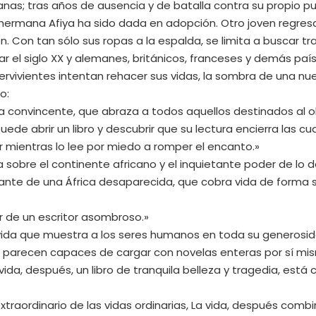
nas; tras años de ausencia y de batalla contra su propio pue
hermana Afiya ha sido dada en adopción. Otro joven regres
 Con tan sólo sus ropas a la espalda, se limita a buscar trab
el siglo XX y alemanes, británicos, franceses y demás país
ervivientes intentan rehacer sus vidas, la sombra de una n
o:
la convincente, que abraza a todos aquellos destinados al ol
ede abrir un libro y descubrir que su lectura encierra las 
r mientras lo lee por miedo a romper el encanto.»
 sobre el continente africano y el inquietante poder de lo 
nte de una África desaparecida, que cobra vida de forma s
or de un escritor asombroso.»
ida que muestra a los seres humanos en toda su generosid
 parecen capaces de cargar con novelas enteras por sí mi
ida, después, un libro de tranquila belleza y tragedia, est
 extraordinario de las vidas ordinarias, La vida, después com