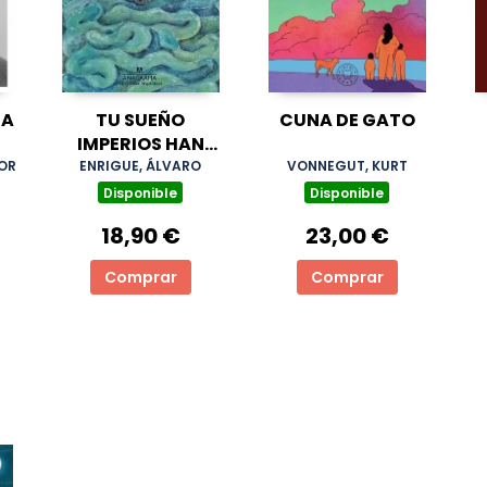
ÑA
TU SUEÑO
CUNA DE GATO
IMPERIOS HAN
SIDO
DOR
ENRIGUE, ÁLVARO
VONNEGUT, KURT
Disponible
Disponible
18,90 €
23,00 €
Comprar
Comprar