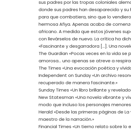
sus padres por las tropas coloniales alema
donde sus padres han desaparecido y su 
para que combatiera, sino que lo vendieron.
hermosa Afiya. Apenas acaba de comenzar 
africano. A medida que estos jóvenes sup
con llevárselos de nuevo. La crítica ha dich
«Fascinante y desgarradora [...]. Una nove
The Guardian «Pocas veces en la vida se pu
amorosa... uno apenas se atreve a respira
The Times «Una evocación poética y vívida
Independent on Sunday «Un archivo resona
recuperado de manera fascinante.»
Sunday Times «Un libro brillante y revelad
New Statesman «Una novela vibrante y vív
modo que incluso los personajes menores
Herald «Desde las primeras páginas de La v
maestro de la narración.»
Financial Times «Un tierno relato sobre lo