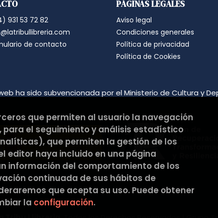
ACTO
PÁGINAS LEGALES
suprimirán con medidas de segur
los datos.
) 931 53 72 82
Aviso legal
Destinatarios: no se cederán a nin
Derechos que asisten al Usuario:
@latribullibreria.com
Condiciones generales
a) Derecho a retirar el consentim
mulario de contacto
Política de privacidad
portabilidad de los datos persona
datos y a la limitación u oposición
Política de Cookies
b) Derecho a presentar una reclam
satisfacción en el ejercicio de s
protección de datos
https://www.
Puede ejercer estos derechos medi
web ha sido subvencionada por el Ministerio de Cultura y De
ambos con la fotocopia del DNI del
Responsable del tratamiento: La Tri
Dirección postal: C/Pons i Gallar
erceros que permiten al usuario la navegación
Dirección electrónica:
hola@latribu
 para el seguimiento y análisis estadístico
Si desea ampliar información sob
hacerlo en el siguiente enlace:
htt
alíticas), que permiten la gestión de los
 el editor haya incluido en una página
an información del comportamiento de los
rvación continuada de sus hábitos de
ideraremos que acepta su uso. Puede obtener
biar la
configuración
.
a Tribu Llibreria
. Todos los Derechos Reservados |
Grupo T