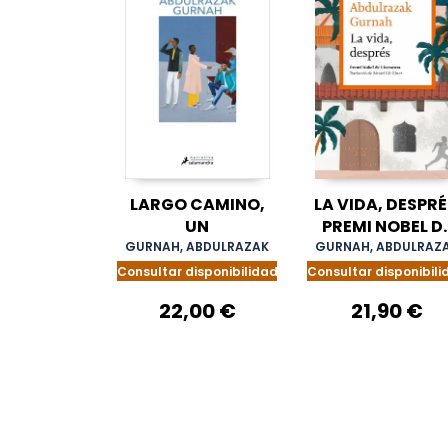
LARGO CAMINO,
LA VIDA, DESPRÉ
UN
PREMI NOBEL D
LITERATURA 20
GURNAH, ABDULRAZAK
GURNAH, ABDULRAZ
Consultar disponibilidad
Consultar disponibili
22,00 €
21,90 €