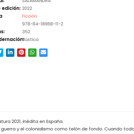
al:
SALAMANDRA
 edición:
2022
a
Ficción
978-84-18968-11-2
s:
352
dernación:
Rústica
tura 2021, inédita en España.
uerra y el colonialismo como telón de fondo. Cuando todaví