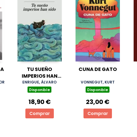
ÑA
TU SUEÑO
CUNA DE GATO
IMPERIOS HAN
SIDO
DOR
ENRIGUE, ÁLVARO
VONNEGUT, KURT
Disponible
Disponible
18,90 €
23,00 €
Comprar
Comprar