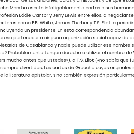
velador de sus aficiones, odios y amistades y de que esta
ucho Marx ha escrito infatigablemente cartas a sus hermanos,
rofesión Eddie Cantor y Jerry Lewis entre ellos, a negocian
ritores como E.B. White, James Thurber y T.S. Eliot, a peri
 incluyendo un presidente. En esta correspondencia abundan
nteresa pertenecer a ninguna organización social capaz de
ietarios de Casablanca y nadie puede utilizar ese nombre s
so? Probablemente tengan derecho a utilizar el nombre de W
 mucho antes que ustedes»), a T.S. Eliot («no sabía que fue
siempre divertidas, Las cartas de Groucho cuyos originales 
la literatura epistolar, sino también expresión particularm