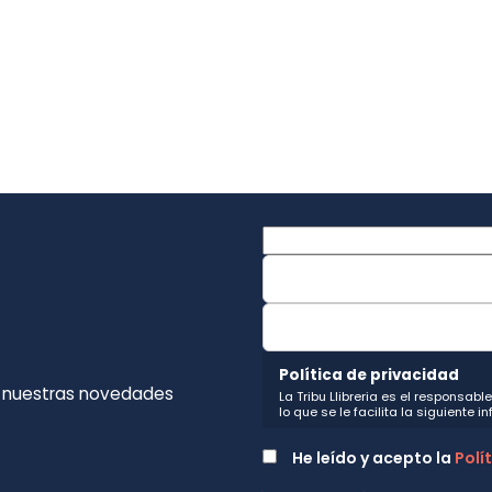
Política de privacidad
e nuestras novedades
La Tribu Llibreria es el responsab
lo que se le facilita la siguiente 
Fin del tratamiento: mantener una
nuestros servicios y productos a l
He leído y acepto la
Polí
Igualmente utilizaremos sus dato
o servicios que puedan ser de int