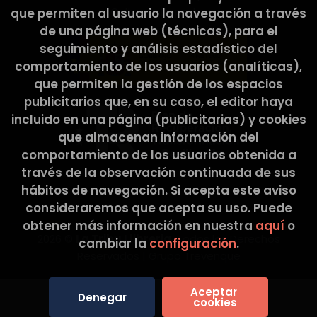
Cultura y Deporte.
que permiten al usuario la navegación a través
de una página web (técnicas), para el
seguimiento y análisis estadístico del
comportamiento de los usuarios (analíticas),
que permiten la gestión de los espacios
publicitarios que, en su caso, el editor haya
incluido en una página (publicitarias) y cookies
que almacenan información del
comportamiento de los usuarios obtenida a
través de la observación continuada de sus
hábitos de navegación. Si acepta este aviso
consideraremos que acepta su uso. Puede
obtener más información en nuestra
aquí
o
2026 ©
La Tribu Llibreria
. Todos los Derechos
cambiar la
configuración
.
Reservados |
Grupo Trevenque
Aceptar 
Denegar
cookies