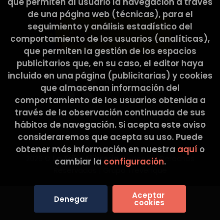
Cultura y Deporte.
que permiten al usuario la navegación a través
de una página web (técnicas), para el
seguimiento y análisis estadístico del
comportamiento de los usuarios (analíticas),
que permiten la gestión de los espacios
publicitarios que, en su caso, el editor haya
incluido en una página (publicitarias) y cookies
que almacenan información del
comportamiento de los usuarios obtenida a
través de la observación continuada de sus
hábitos de navegación. Si acepta este aviso
consideraremos que acepta su uso. Puede
obtener más información en nuestra
aquí
o
2026 ©
La Tribu Llibreria
. Todos los Derechos
cambiar la
configuración
.
Reservados |
Grupo Trevenque
Aceptar 
Denegar
cookies