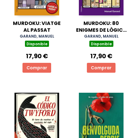
MURDOKU: VIATGE
MURDOKU: 80
AL PASSAT
ENIGMES DE LÒGICA
I ASSASSINATS
GARAND, MANUEL
GARAND, MANUEL
Disponible
Disponible
17,90 €
17,90 €
Comprar
Comprar