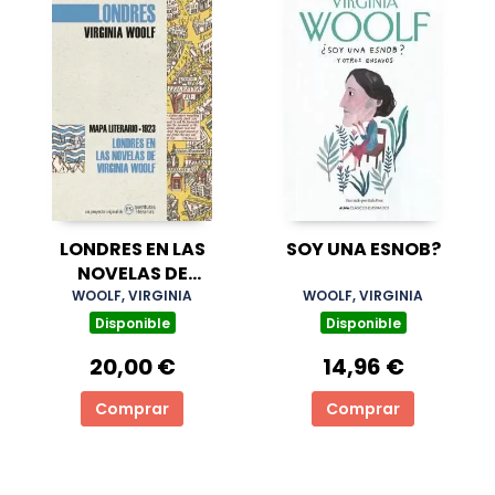
LONDRES EN LAS
SOY UNA ESNOB?
NOVELAS DE
VIRGINIA WOOLF
WOOLF, VIRGINIA
WOOLF, VIRGINIA
Disponible
Disponible
20,00 €
14,96 €
Comprar
Comprar