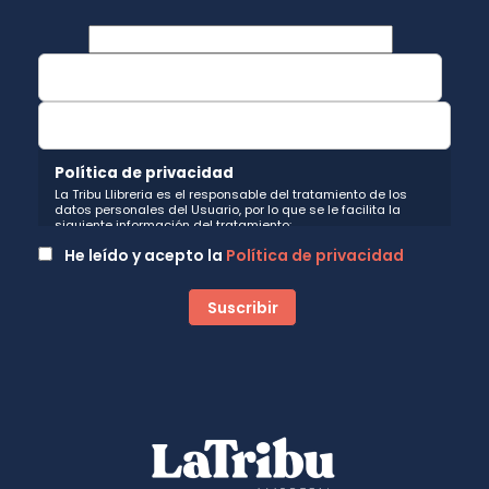
Política de privacidad
La Tribu Llibreria es el responsable del tratamiento de los
datos personales del Usuario, por lo que se le facilita la
siguiente información del tratamiento:
Fin del tratamiento: mantener una relación de envío de
He leído y acepto la
Política de privacidad
comunicaciones y noticias sobre nuestros servicios y
productos a los usuarios que decidan suscribirse a nuestro
boletín. Igualmente utilizaremos sus datos de contacto para
enviarle información sobre productos o servicios que puedan
ser de interés para el usuario y siempre relacionada con la
actividad principal de la web, pudiendo en cualquier
momento a oponerse a este tratamiento. En caso de no
querer recibirlas, mándenos un email a:
hola@latribullibreria.com
indicándonos en el asunto "No
Publi".
Legitimación: está basada en el consentimiento que se le
solicita a través de la correspondiente casilla de
aceptación.