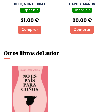
QUE SIGUI MENTIDA
ROIG, MONTSERRAT
GARCIA, MANON
Disponible
Disponible
21,00 €
20,00 €
Comprar
Comprar
Otros libros del autor