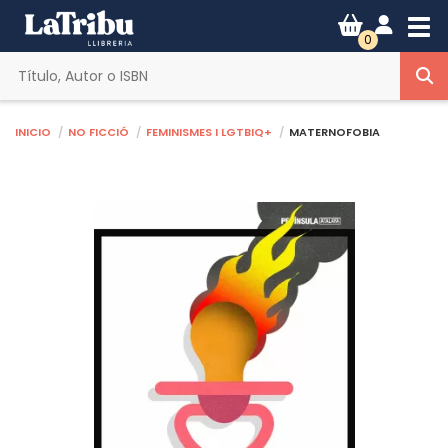
Tog
0
Inicio
No ficció
Feminismes i lgtbiq+
MATERNOFOBIA