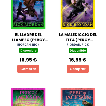
EL LLADRE DEL
LA MALEDICCIÓ DEL
LLAMPEC (PERCY
TITÀ (PERCY
JACKSON I ELS DÉUS
JACKSON I ELS DÉUS
RIORDAN, RICK
RIORDAN, RICK
DE L'OLIMP 1)
DE L'OLIMP 3)
Disponible
Disponible
16,95 €
16,95 €
Comprar
Comprar