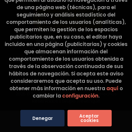
que permiten al usuario la navegación a través
de una página web (técnicas), para el
seguimiento y análisis estadístico del
comportamiento de los usuarios (analíticas),
que permiten la gestión de los espacios
publicitarios que, en su caso, el editor haya
incluido en una página (publicitarias) y cookies
que almacenan información del
comportamiento de los usuarios obtenida a
través de la observación continuada de sus
hábitos de navegación. Si acepta este aviso
consideraremos que acepta su uso. Puede
obtener más información en nuestra
aquí
o
2026 ©
La Tribu Llibreria
. Todos los Derechos
cambiar la
configuración
.
Reservados |
Grupo Trevenque
Aceptar 
Denegar
cookies