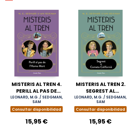
MISTERIS AL TREN 4.
MISTERIS AL TREN 2.
PERILL AL PAS DE
SEGREST AL
L'HOME MORT
COMETA
LEONARD, M.G. / SEDGMAN,
LEONARD, M.G. / SEDGMAN,
SAM
SAM
CALIFORNIÀ
Consultar disponibilidad
Consultar disponibilidad
15,95 €
15,95 €