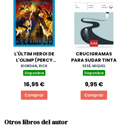
L'ÚLTIM HEROI DE
CRUCIGRAMAS
L'OLIMP (PERCY
PARA SUDAR TINTA
JACKSON I ELS DÉUS
RIORDAN, RICK
SESÉ, MIQUEL
DE L'OLIMP 5)
Disponible
Disponible
16,95 €
9,95 €
Comprar
Comprar
Otros libros del autor