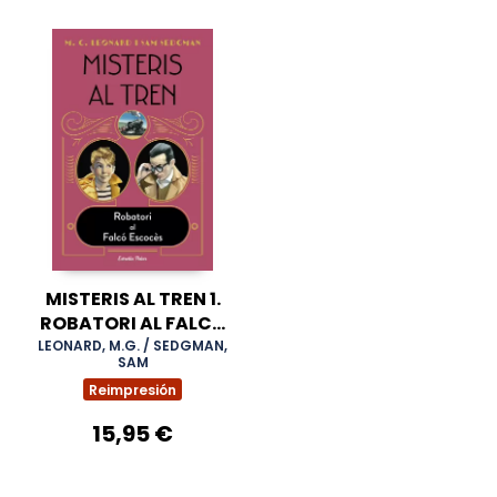
MISTERIS AL TREN 1.
ROBATORI AL FALCÓ
ESCOCÈS
LEONARD, M.G. / SEDGMAN,
SAM
Reimpresión
15,95 €