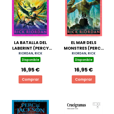
LA BATALLA DEL
EL MAR DELS
LABERINT (PERCY
MONSTRES (PERCY
JACKSON I ELS DÉUS
JACKSON I ELS DÉUS
RIORDAN, RICK
RIORDAN, RICK
DE L'OLIMP 4)
DE L'OLIMP 2)
Disponible
Disponible
16,95 €
16,95 €
Comprar
Comprar