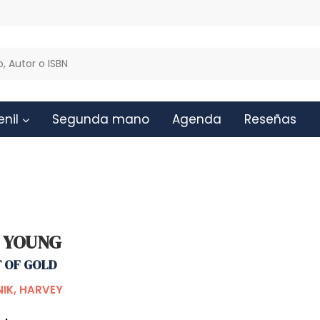
enil
Segunda mano
Agenda
Reseñas
L YOUNG
 OF GOLD
IK, HARVEY