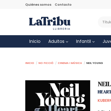
Quiénes somos
Contacto
Inicio
Adultos
Infantil
Juv
Inicio
No ficció
Cinema i música
NEIL YOUNG
NEI
HEART
KUBERN