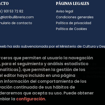
ACTO
PÁGINAS LEGALES
suprimirán con medidas de segur
los datos.
) 931 53 72 82
Aviso legal
Destinatarios: no se cederán a nin
Derechos que asisten al Usuario:
@latribullibreria.com
Condiciones generales
a) Derecho a retirar el consentim
mulario de contacto
Política de privacidad
portabilidad de los datos persona
datos y a la limitación u oposición
Política de Cookies
b) Derecho a presentar una reclam
satisfacción en el ejercicio de s
protección de datos
https://www.
Puede ejercer estos derechos medi
web ha sido subvencionada por el Ministerio de Cultura y De
ambos con la fotocopia del DNI del
Responsable del tratamiento: La Tri
Dirección postal: C/Pons i Gallar
erceros que permiten al usuario la navegación
Dirección electrónica:
hola@latribu
 para el seguimiento y análisis estadístico
Si desea ampliar información sob
hacerlo en el siguiente enlace:
htt
alíticas), que permiten la gestión de los
 el editor haya incluido en una página
an información del comportamiento de los
rvación continuada de sus hábitos de
ideraremos que acepta su uso. Puede obtener
biar la
configuración
.