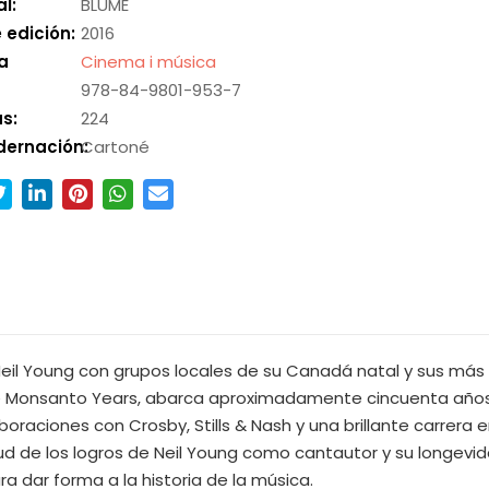
al:
BLUME
 edición:
2016
a
Cinema i música
978-84-9801-953-7
s:
224
dernación:
Cartoné
 Neil Young con grupos locales de su Canadá natal y sus más 
e Monsanto Years, abarca aproximadamente cincuenta años. I
oraciones con Crosby, Stills & Nash y una brillante carrera en 
ud de los logros de Neil Young como cantautor y su longevi
ra dar forma a la historia de la música.