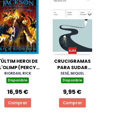
'ÚLTIM HEROI DE
CRUCIGRAMAS
L'OLIMP (PERCY
PARA SUDAR
JACKSON I ELS
TINTA
RIORDAN, RICK
SESÉ, MIQUEL
DÉUS DE L'OLIMP
Disponible
Disponible
5)
16,95 €
9,95 €
Comprar
Comprar