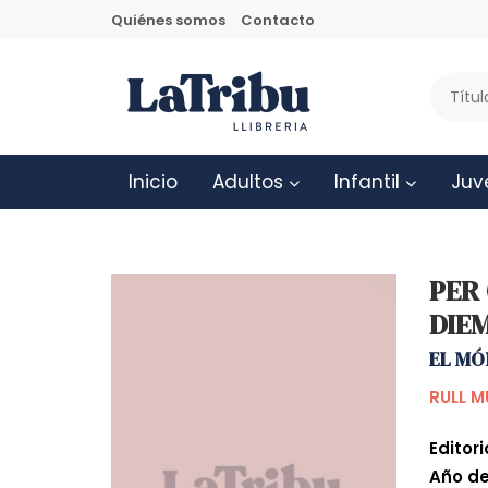
Quiénes somos
Contacto
Inicio
Adultos
Infantil
Juv
PER
DIE
EL MÓ
RULL M
Editori
Año de