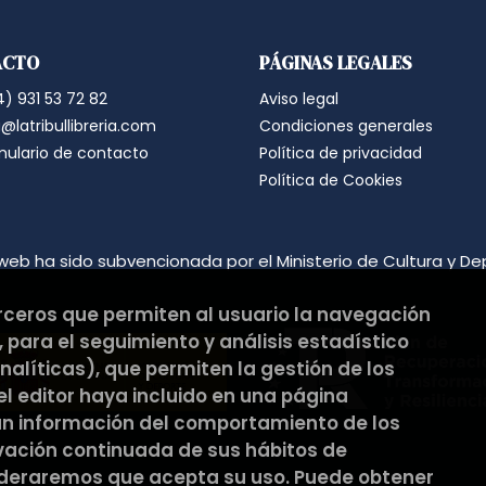
correspondiente casilla de acepta
Criterios de conservación de los 
para mantener el fin del tratamien
ACTO
PÁGINAS LEGALES
suprimirán con medidas de segur
los datos.
) 931 53 72 82
Aviso legal
Destinatarios: no se cederán a nin
Derechos que asisten al Usuario:
@latribullibreria.com
Condiciones generales
a) Derecho a retirar el consentim
mulario de contacto
Política de privacidad
portabilidad de los datos persona
datos y a la limitación u oposición
Política de Cookies
b) Derecho a presentar una reclam
satisfacción en el ejercicio de s
protección de datos
https://www.
Puede ejercer estos derechos medi
web ha sido subvencionada por el Ministerio de Cultura y De
ambos con la fotocopia del DNI del
Responsable del tratamiento: La Tri
Dirección postal: C/Pons i Gallar
erceros que permiten al usuario la navegación
Dirección electrónica:
hola@latribu
 para el seguimiento y análisis estadístico
Si desea ampliar información sob
hacerlo en el siguiente enlace:
htt
alíticas), que permiten la gestión de los
 el editor haya incluido en una página
an información del comportamiento de los
rvación continuada de sus hábitos de
ideraremos que acepta su uso. Puede obtener