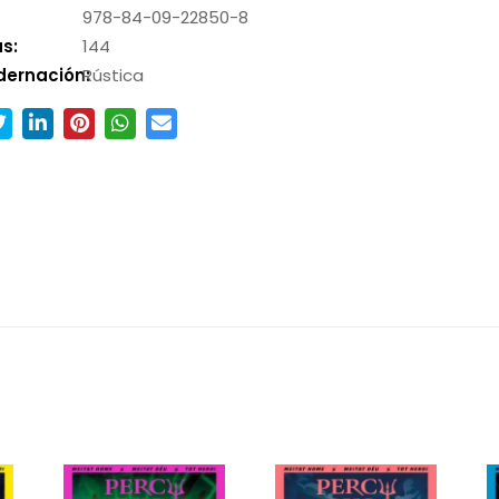
978-84-09-22850-8
s:
144
dernación:
Rústica