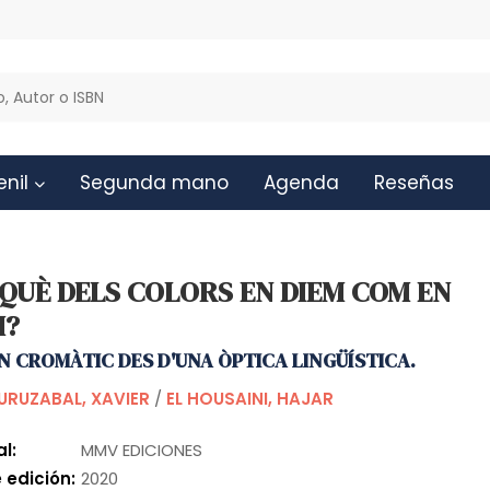
enil
Segunda mano
Agenda
Reseñas
 QUÈ DELS COLORS EN DIEM COM EN
M?
N CROMÀTIC DES D'UNA ÒPTICA LINGÜÍSTICA.
URUZABAL, XAVIER
/
EL HOUSAINI, HAJAR
al:
MMV EDICIONES
 edición:
2020