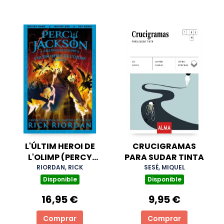
L'ÚLTIM HEROI DE
CRUCIGRAMAS
L'OLIMP (PERCY
PARA SUDAR TINTA
JACKSON I ELS DÉUS
RIORDAN, RICK
SESÉ, MIQUEL
DE L'OLIMP 5)
Disponible
Disponible
16,95 €
9,95 €
Comprar
Comprar