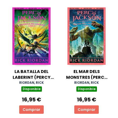
LA BATALLA DEL
EL MAR DELS
LABERINT (PERCY
MONSTRES (PERCY
JACKSON I ELS DÉUS
JACKSON I ELS DÉUS
RIORDAN, RICK
RIORDAN, RICK
DE L'OLIMP 4)
DE L'OLIMP 2)
Disponible
Disponible
16,95 €
16,95 €
Comprar
Comprar