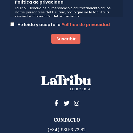
Política de privacidad
La Tribu Llibreria es el responsable del tratamiento de los
datos personales del Usuario, por lo que se le facilita la
siguiente información del tratamiento:
Fin del tratamiento: mantener una relación de envío de
He leído y acepto la
Política de privacidad
comunicaciones y noticias sobre nuestros servicios y
productos a los usuarios que decidan suscribirse a nuestro
boletín. Igualmente utilizaremos sus datos de contacto para
enviarle información sobre productos o servicios que puedan
ser de interés para el usuario y siempre relacionada con la
actividad principal de la web, pudiendo en cualquier
momento a oponerse a este tratamiento. En caso de no
querer recibirlas, mándenos un email a:
hola@latribullibreria.com
indicándonos en el asunto "No
Publi".
Legitimación: está basada en el consentimiento que se le
solicita a través de la correspondiente casilla de
aceptación.
Criterios de conservación de los datos: se conservarán
mientras exista un interés mutuo para mantener el fin del
tratamiento y cuando ya no sea necesario para tal fin, se
suprimirán con medidas de seguridad adecuadas para
garantizar la seudonimización de los datos.
Destinatarios: no se cederán a ningún tercero.
Derechos que asisten al Usuario:
CONTACTO
a) Derecho a retirar el consentimiento en cualquier momento.
Derecho a oponerse y a la portabilidad de los datos
(+34) 931 53 72 82
personales. Derecho de acceso, rectificación y supresión de