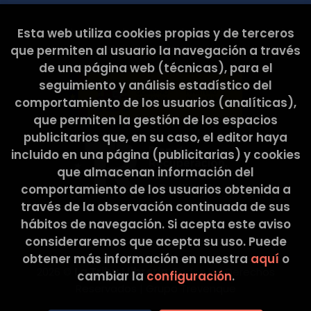
Esta web ha sido subvencionada por el Ministerio de
Esta web utiliza cookies propias y de terceros
Cultura y Deporte.
que permiten al usuario la navegación a través
de una página web (técnicas), para el
seguimiento y análisis estadístico del
comportamiento de los usuarios (analíticas),
que permiten la gestión de los espacios
publicitarios que, en su caso, el editor haya
incluido en una página (publicitarias) y cookies
que almacenan información del
comportamiento de los usuarios obtenida a
través de la observación continuada de sus
hábitos de navegación. Si acepta este aviso
consideraremos que acepta su uso. Puede
obtener más información en nuestra
aquí
o
2026 ©
La Tribu Llibreria
. Todos los Derechos
cambiar la
configuración
.
Reservados |
Grupo Trevenque