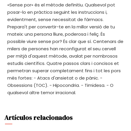
«Sense por» és el mètode definitiu. Qualsevol pot
posar-lo en pràctica seguint les instruccions i,
evidentment, sense necessitat de fàrmacs.
Prepara't per convertir-te en la millor versió de tu
mateix: una persona lliure, poderosa i feliç. És
possible viure sense por? És clar que sí. Centenars de
milers de persones han reconfigurat el seu cervell
per mitjà d'aquest mètode, avalat per nombrosos
estudis científics. Quatre passos clars i concisos et
permetran superar completament fins i tot les pors
més fortes: - Atacs d'ansietat o de pànic. -
Obsessions (TOC). - Hipocondria. - Timidesa. - O
qualsevol altre temor irracional.
Artículos relacionados