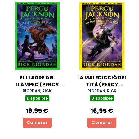
EL LLADRE DEL
LA MALEDICCIÓ DEL
LLAMPEC (PERCY
TITÀ (PERCY
JACKSON I ELS DÉUS
JACKSON I ELS DÉUS
RIORDAN, RICK
RIORDAN, RICK
DE L'OLIMP 1)
DE L'OLIMP 3)
Disponible
Disponible
16,95 €
16,95 €
Comprar
Comprar