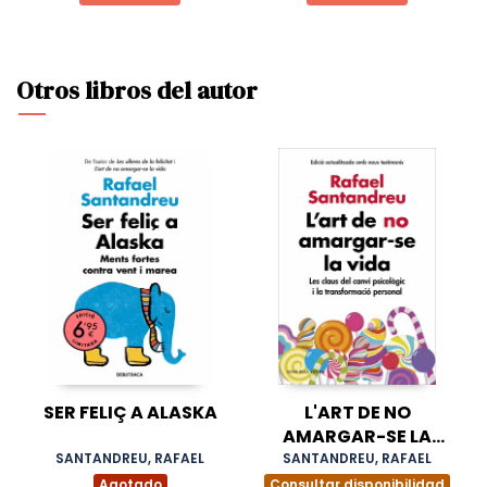
Otros libros del autor
SER FELIÇ A ALASKA
L'ART DE NO
AMARGAR-SE LA
VIDA (EDICIÓ
SANTANDREU, RAFAEL
SANTANDREU, RAFAEL
AMPLIADA I
Agotado
Consultar disponibilidad