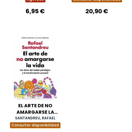
ACTUALITZADA)
6,95 €
20,90 €
EL ARTE DE NO
AMARGARSE LA
VIDA (EDICIÓN
SANTANDREU, RAFAEL
AMPLIADA Y
Consultar disponibilidad
ACTUALIZADA)