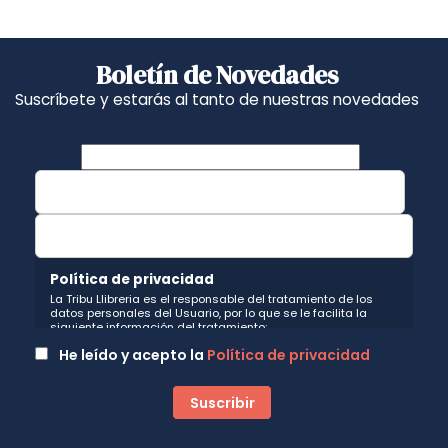
Boletín de Novedades
Suscríbete y estarás al tanto de nuestras novedades
Política de privacidad
La Tribu Llibreria es el responsable del tratamiento de los
datos personales del Usuario, por lo que se le facilita la
siguiente información del tratamiento:
Fin del tratamiento: mantener una relación de envío de
He leído y acepto la
Política de privacidad
comunicaciones y noticias sobre nuestros servicios y
productos a los usuarios que decidan suscribirse a nuestro
boletín. Igualmente utilizaremos sus datos de contacto para
enviarle información sobre productos o servicios que puedan
ser de interés para el usuario y siempre relacionada con la
actividad principal de la web, pudiendo en cualquier