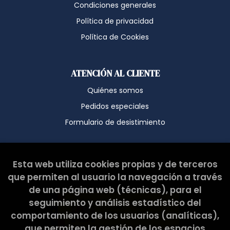
España
Condiciones generales
Dirección electrónica:
hola@latribullibreria.com
Política de privacidad
Si desea ampliar información sobre la política de privacidad
de nuestra empresa, puede hacerlo en el siguiente enlace:
https://www.latribullibreria.com/es/politica-de-privacidad
Política de Cookies
ATENCIÓN AL CLIENTE
Quiénes somos
Pedidos especiales
Formulario de desistimiento
Esta web ha sido subvencionada por el Ministerio de
Esta web utiliza cookies propias y de terceros
Cultura y Deporte.
que permiten al usuario la navegación a través
de una página web (técnicas), para el
seguimiento y análisis estadístico del
comportamiento de los usuarios (analíticas),
que permiten la gestión de los espacios