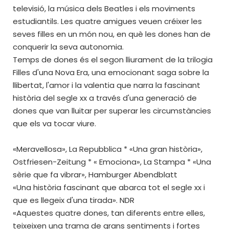
televisió, la música dels Beatles i els moviments
estudiantils. Les quatre amigues veuen créixer les
seves filles en un món nou, en què les dones han de
conquerir la seva autonomia.
Temps de dones és el segon lliurament de la trilogia
Filles d'una Nova Era, una emocionant saga sobre la
llibertat, l'amor i la valentia que narra la fascinant
història del segle xx a través d'una generació de
dones que van lluitar per superar les circumstàncies
que els va tocar viure.
«Meravellosa», La Repubblica * «Una gran història»,
Ostfriesen-Zeitung * « Emociona», La Stampa * «Una
sèrie que fa vibrar», Hamburger Abendblatt
«Una història fascinant que abarca tot el segle xx i
que es llegeix d'una tirada». NDR
«Aquestes quatre dones, tan diferents entre elles,
teixeixen una trama de grans sentiments i fortes