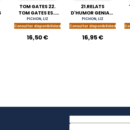
TOM GATES 22.
21.RELATS
S
TOM GATES ES...
D'HUMOR GENIALS
JA, JA, GENIAL!
(DE CINC
PICHON, LIZ
PICHON, LIZ
ESTRELLES) TOM
Consultar disponibilidad
Consultar disponibilidad
Co
GATES
16,50 €
16,95 €