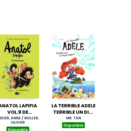
ANATOL LAPIFIA
LA TERRIBLE ADELE
VOL.9 DE
TERRIBLE UN DIA,
MUDANÇA!
TERRIBLE PER
IDIER, ANNE / MULLER,
MR. TAN
OLIVIER
SEMPRE! NOVELA 1
Disponible
Disponible