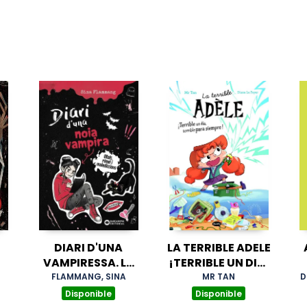
DIARI D'UNA
LA TERRIBLE ADELE
VAMPIRESSA. LA
¡TERRIBLE UN DIA,
MEVA TERRIBLE
TERRIBLE PARA
FLAMMANG, SINA
MR TAN
D
HISTORIA
SIEMPRE! NOVELA
Disponible
Disponible