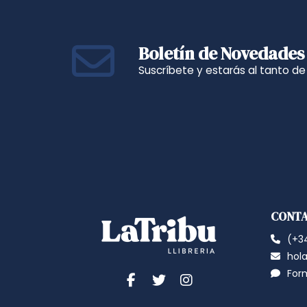
Boletín de Novedades
Suscríbete y estarás al tanto d
CONT
(+34
hola
For