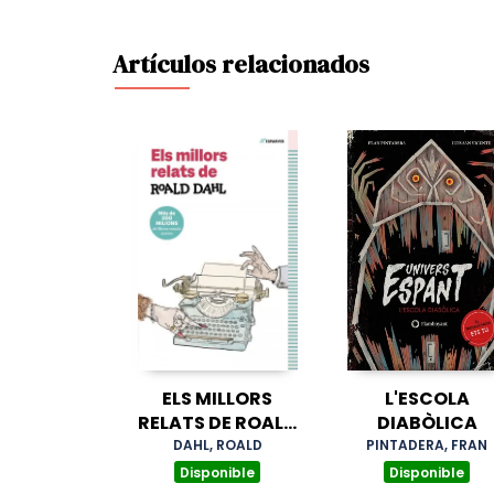
Artículos relacionados
ELS MILLORS
L'ESCOLA
RELATS DE ROALD
DIABÒLICA
DAHL
DAHL, ROALD
PINTADERA, FRAN
Disponible
Disponible