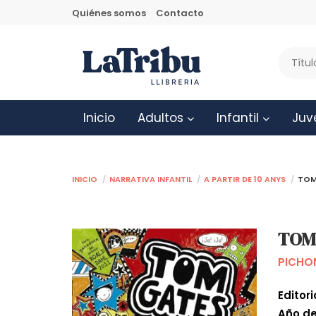
Quiénes somos
Contacto
Inicio
Adultos
Infantil
Juv
Inicio
Narrativa infantil
A partir de 10 anys
TOM 
TOM 
PICHON
Editori
Año de