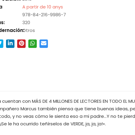
a
A partir de 10 anys
978-84-216-9986-7
s:
320
dernación:
Otros
ya cuentan con MÁS DE 4 MILLONES DE LECTORES EN TODO EL M
mpañero Marcus también piensa que tiene buenas ideas, pero
todo, y no veas cómo le sienta eso a mi padre...Y no te pi
e le ha ocurrido teñírselos de VERDE, ja, ja, ja!».