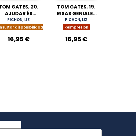
TOM GATES, 20.
TOM GATES, 19.
AJUDAR ÉS
RISAS GENIALES
GENIAL (DE
(PORQUE SÍ)
PICHON, LIZ
PICHON, LIZ
VEGADES)
nsultar disponibilidad
Reimpresión
16,95 €
16,95 €