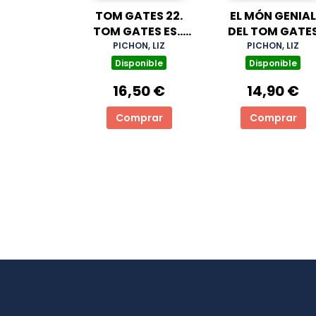
TOM GATES 22.
EL MÓN GENIAL
TOM GATES ES...
DEL TOM GATE
HA! HA! GENIAL!
PICHON, LIZ
PICHON, LIZ
Disponible
Disponible
16,50 €
14,90 €
Comprar
Comprar