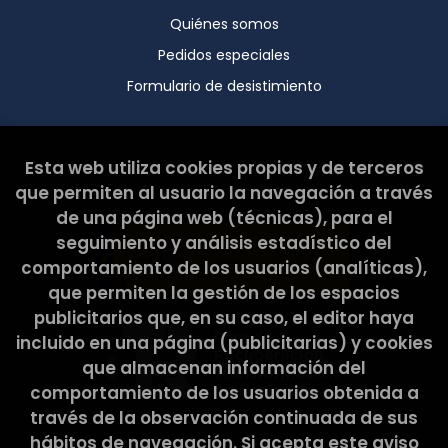
Quiénes somos
Pedidos especiales
Formulario de desistimiento
Esta web ha sido subvencionada por el Ministerio de
Esta web utiliza cookies propias y de terceros
Cultura y Deporte.
que permiten al usuario la navegación a través
de una página web (técnicas), para el
seguimiento y análisis estadístico del
comportamiento de los usuarios (analíticas),
que permiten la gestión de los espacios
publicitarios que, en su caso, el editor haya
incluido en una página (publicitarias) y cookies
que almacenan información del
comportamiento de los usuarios obtenida a
través de la observación continuada de sus
hábitos de navegación. Si acepta este aviso