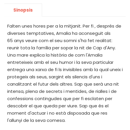
Sinopsis
Falten unes hores per a la mitjanit. Per fi , després de
diverses temptatives, Amalia ha aconseguit als
65 anys veure com el seu somni s'ha fet realitat:
reunir tota la família per sopar la nit de Cap d'Any.
Una mare explica la història de com l'Amalia
entreteixeix amb el seu humor i la seva particular
entrega una xarxa de fi ls invisibles amb la qual uneix i
protegeix als seus, sargint els silencis d'uns i
canalitzant el futur dels altres. Sap que serà una nit
intensa, plena de secrets i mentides, de rialles i de
confessions contingudes que per fi esclaten per
descobrir el que queda per viure. Sap que és el
moment d'actuar i no està disposada que res
l'allunyi de la seva comesa.