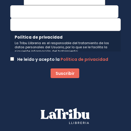
Política de privacidad
La Tribu Llibreria es el responsable del tratamiento de los
datos personales del Usuario, por lo que se le facilita la
siguiente información del tratamiento:
Fin del tratamiento: mantener una relación de envío de
He leído y acepto la
Política de privacidad
comunicaciones y noticias sobre nuestros servicios y
productos a los usuarios que decidan suscribirse a nuestro
boletín. Igualmente utilizaremos sus datos de contacto para
enviarle información sobre productos o servicios que puedan
ser de interés para el usuario y siempre relacionada con la
actividad principal de la web, pudiendo en cualquier
momento a oponerse a este tratamiento. En caso de no
querer recibirlas, mándenos un email a:
hola@latribullibreria.com
indicándonos en el asunto "No
Publi".
Legitimación: está basada en el consentimiento que se le
solicita a través de la correspondiente casilla de
aceptación.
Criterios de conservación de los datos: se conservarán
mientras exista un interés mutuo para mantener el fin del