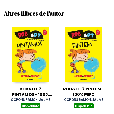
Altres llibres de l'autor
ROB&OT 7
ROB&OT 7 PINTEM -
PINTAMOS - 100%
100% PEFC
PEFC
COPONS RAMON, JAUME
COPONS RAMON, JAUME
Disponible
Disponible