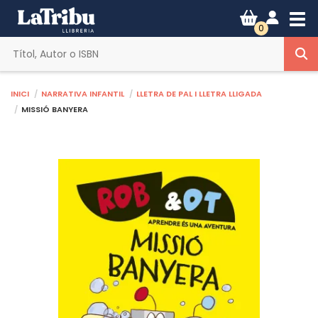
Tog
0
Inici
Narrativa infantil
Lletra de pal i lletra lligada
MISSIÓ BANYERA