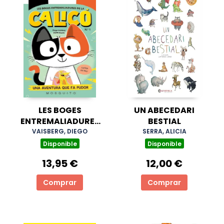
LES BOGES
UN ABECEDARI
ENTREMALIADURES
BESTIAL
DE LA CALICÓ (N1)
VAISBERG, DIEGO
SERRA, ALICIA
Disponible
Disponible
13,95 €
12,00 €
Comprar
Comprar