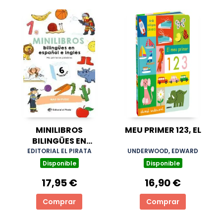
MINILIBROS
MEU PRIMER 123, EL
BILINGÜES EN
ESPAÑOL E INGLÉS
EDITORIAL EL PIRATA
UNDERWOOD, EDWARD
Disponible
Disponible
17,95 €
16,90 €
Comprar
Comprar