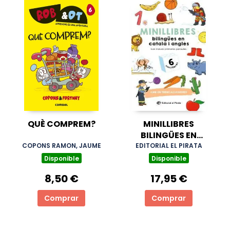
QUÈ COMPREM?
MINILLIBRES
BILINGÜES EN
CATALÀ I ANGLÈS
COPONS RAMON, JAUME
EDITORIAL EL PIRATA
Disponible
Disponible
8,50 €
17,95 €
Comprar
Comprar