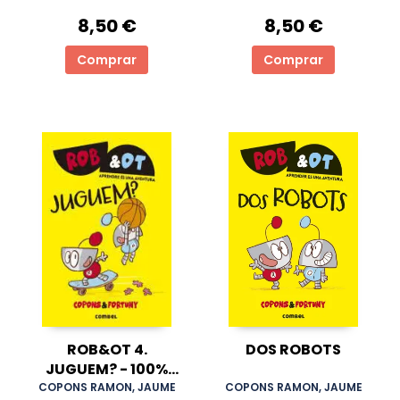
8,50 €
8,50 €
Comprar
Comprar
ROB&OT 4.
DOS ROBOTS
JUGUEM? - 100%
PEFC
COPONS RAMON, JAUME
COPONS RAMON, JAUME