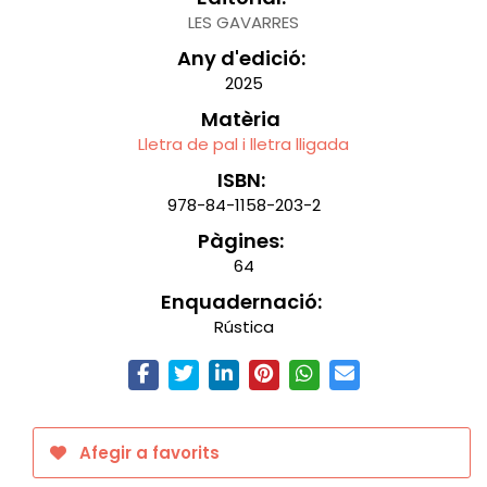
LES GAVARRES
Any d'edició:
2025
Matèria
Lletra de pal i lletra lligada
ISBN:
978-84-1158-203-2
Pàgines:
64
Enquadernació:
Rústica
Afegir a favorits